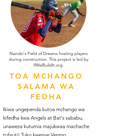
Nairobi's Field of Dreams hosting players
during construction. This project is led by
IfWeBuildIt.org.
TOA MCHANGO
SALAMA WA
FEDHA
Ikiwa ungependa kutoa mchango wa
kifedha kwa Angels at Bat's sababu,
unaweza kutumia majukwaa machache
tofauti! Tuko kwenye Venmo