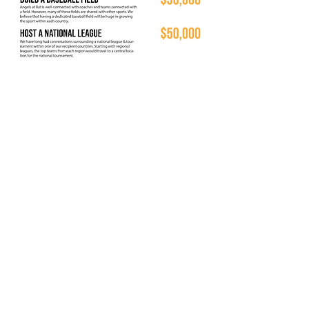
Wasiliana
nasi
angelsatbat@gmail.com
|
(920) 634-6731