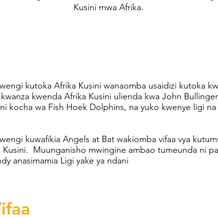
Kusini mwa Afrika.
engi kutoka Afrika Kusini wanaomba usaidizi kutoka kw
a kwanza kwenda Afrika Kusini ulienda kwa John Bullinge
 ni kocha wa Fish Hoek Dolphins, na yuko kwenye ligi na
engi kuwafikia Angels at Bat wakiomba vifaa vya kut
ka Kusini. Muunganisho mwingine ambao tumeunda ni p
ndy anasimamia Ligi yake ya ndani
ifaa