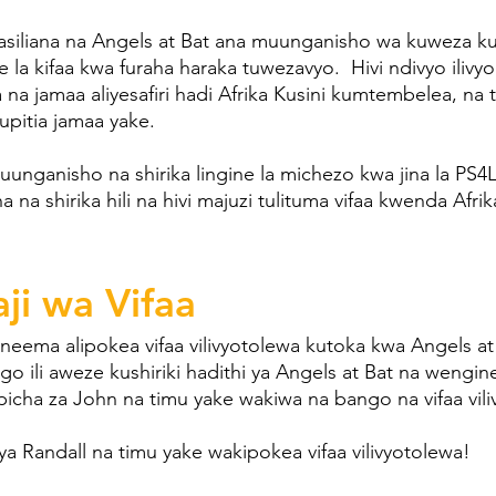
siliana na Angels at Bat ana muunganisho wa kuweza ku
e la kifaa kwa furaha haraka tuwezavyo. Hivi ndivyo ili
na jamaa aliyesafiri hadi Afrika Kusini kumtembelea, na 
kupitia jamaa yake.
unganisho na shirika lingine la michezo kwa jina la PS4
 na shirika hili na hivi majuzi tulituma vifaa kwenda Afrik
ji wa Vifaa
neema alipokea vifaa vilivyotolewa kutoka kwa Angels at
 ili aweze kushiriki hadithi ya Angels at Bat na wengine
 picha za John na timu yake wakiwa na bango na vifaa vil
ya Randall na timu yake wakipokea vifaa vilivyotolewa!