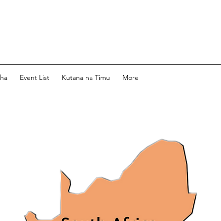
dha
Event List
Kutana na Timu
More