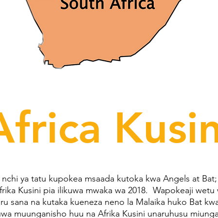
Africa Kusin
wa nchi ya tatu kupokea msaada kutoka kwa Angels at Bat
frika Kusini pia ilikuwa mwaka wa 2018. Wapokeaji wetu w
u sana na kutaka kueneza neno la Malaika huko Bat kwa
wa muunganisho huu na Afrika Kusini unaruhusu miunga