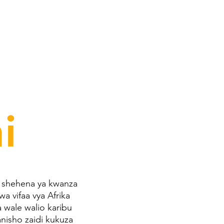
i
; shehena ya kwanza
a vifaa vya Afrika
 wale walio karibu
nisho zaidi kukuza