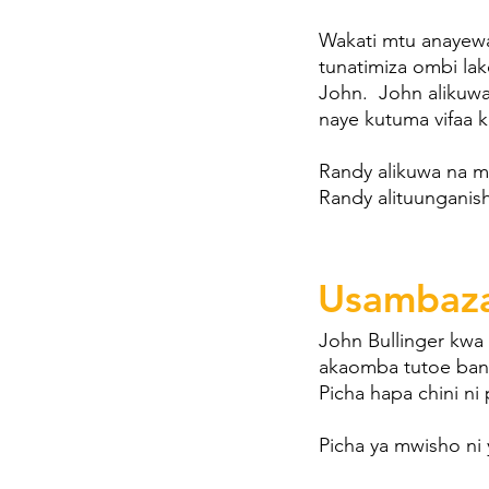
Wakati mtu anayewa
tunatimiza ombi lak
John. John alikuwa 
naye kutuma vifaa 
Randy alikuwa na mu
Randy alituunganisha
Usambaza
John Bullinger kwa 
akaomba tutoe bango
Picha hapa chini ni
Picha ya mwisho ni 