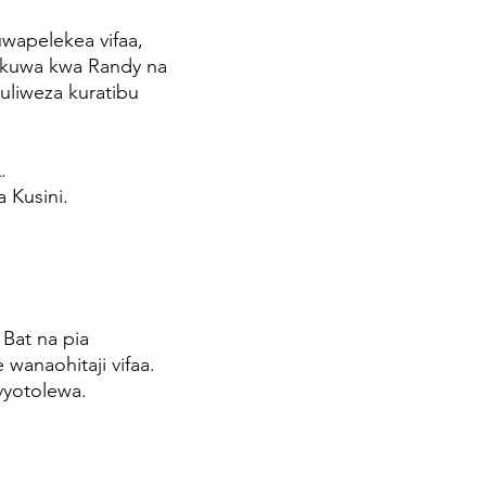
wapelekea vifaa,
vyokuwa kwa Randy na
tuliweza kuratibu
L.
a Kusini.
 Bat na pia
 wanaohitaji vifaa.
ivyotolewa.