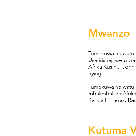
Mwanzo
Tumekuwa na watu w
Usafirishaji wetu w
Afrika Kusini. John
nyingi.
Tumekuwa na watu w
mbalimbali za Afri
Randall Thieras; Ra
Kutuma V