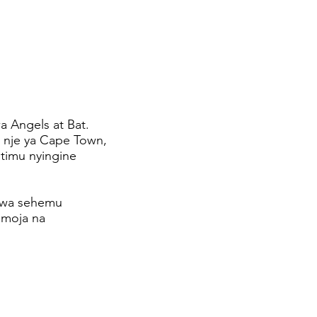
a Angels at Bat.
r nje ya Cape Town,
 timu nyingine
umwa sehemu
amoja na