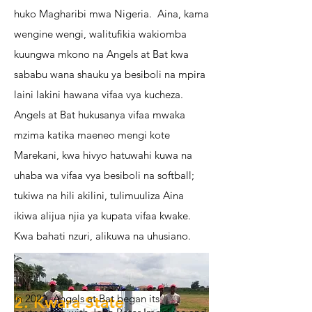
huko Magharibi mwa Nigeria. Aina, kama
wengine wengi, walitufikia wakiomba
kuungwa mkono na Angels at Bat kwa
sababu wana shauku ya besiboli na mpira
laini lakini hawana vifaa vya kucheza.
Angels at Bat hukusanya vifaa mwaka
mzima katika maeneo mengi kote
Marekani, kwa hivyo hatuwahi kuwa na
uhaba wa vifaa vya besiboli na softball;
tukiwa na hili akilini, tulimuuliza Aina
ikiwa alijua njia ya kupata vifaa kwake.
Kwa bahati nzuri, alikuwa na uhusiano.
In 2021, Angels at Bat began its
2. Kwara State