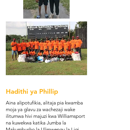
Hadithi ya Phillip
Aina alipotufikia, alitaja pia kwamba
moja ya glavu za wachezaji wake
ilitumwa hivi majuzi kwa Williamsport
na kuwekwa katika Jumba la
Makumbusho la Ulimwengu la Ligi