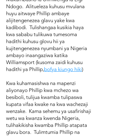
Ndogo. Alitueleza kuhusu mvulana
huyu aitwaye Phillip ambaye
alijitengenezea glavu yake kwa
kadibodi. Tulishangaa kusikia haya
kwa sababu tulikuwa tumesoma
hadithi kuhusu glovu hii ya
kujitengenezea nyumbani ya Nigeria
ambayo inaangaziwa katika
Williamsport (kusoma zaidi kuhusu
hadithi ya Phillip,
bofya kiungo hiki
)
Kwa kuhamasishwa na mapenzi
aliyonayo Phillip kwa mchezo wa
besiboli, tulijua kwamba tulipaswa
kupata vifaa kwake na kwa wachezaji
wenzake. Kama sehemu ya usafirishaji
wetu wa kwanza kwenda Nigeria,
tulihakikisha kwamba Phillip atapata
glavu bora. Tulimtumia Phillip na