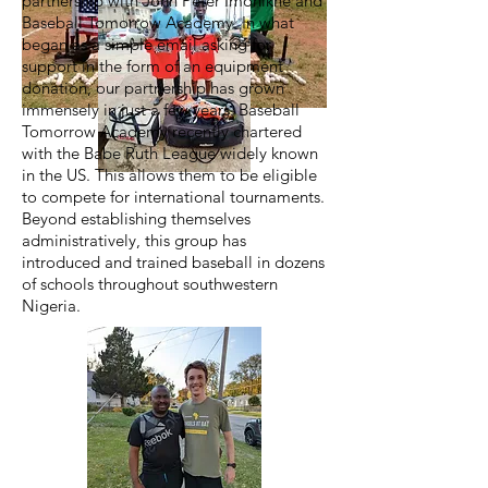
partnership with John Peter Imonikhe and
Baseball Tomorrow Academy. In what
began as a simple email asking for
support in the form of an equipment
donation, our partnership has grown
immensely in just a few years. Baseball
Tomorrow Academy recently chartered
with the Babe Ruth League widely known
in the US. This allows them to be eligible
to compete for international tournaments.
Beyond establishing themselves
administratively, this group has
introduced and trained baseball in dozens
of schools throughout southwestern
Nigeria.